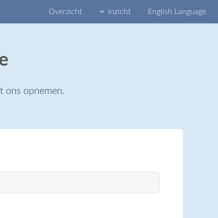
Overzicht
Inzicht
English Language
e
et ons opnemen.